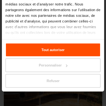
médias sociaux et d'analyser notre trafic. Nous
Wien – Donauterasse
partageons également des informations sur l'utilisation de
notre site avec nos partenaires de médias sociaux, de
publicité et d'analyse, qui peuvent combiner celles-ci
avec d'autres informations que vous leur avez fournies
ou qu'ils ont collectées lors de votre utilisation de leurs
services.
Pour plus d'informations, veuillez consulter le
Tout autoriser
site
Principles Relating to the Processing Personal
Data.
Personnaliser
Refuser