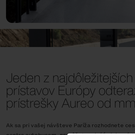
Jeden z najdôležitejšíc
prístavov Európy odtera
prístrešky Aureo od mm
Ak sa pri vašej návšteve Paríža rozhodnete ce
centra autobusom, nemôžete minúť sériu príst