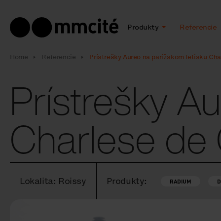
Produkty
Referencie
Home
Referencie
Prístrešky Aureo na parížskom letisku Cha
Prístrešky Au
Charlese de 
Lokalita: Roissy
Produkty:
RADIUM
D