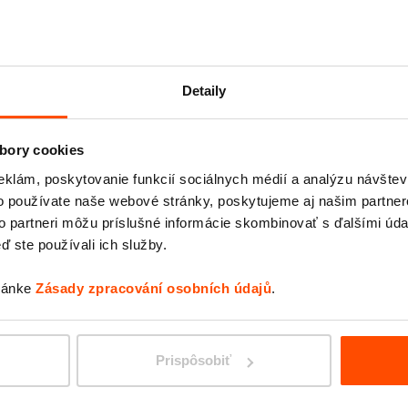
lu 1 v Roissy. Autobusy
úcich z celého sveta a
RADIU
uvidia, sú tieto
Detaily
ky Aureo s
rojekt boli doplnené
bory cookies
 radu Radium. Okrem
eklám, poskytovanie funkcií sociálnych médií a analýzu návšte
tĺpiky, zábradlia a
o používate naše webové stránky, poskytujeme aj našim partner
to partneri môžu príslušné informácie skombinovať s ďalšími údaj
s de Paris, vlastníkom
ď ste používali ich služby.
vujeme celý rad ďalších
isko v Roissy i Orly.
tránke
Zásady zpracování osobních údajů
.
AUREO
Prispôsobiť