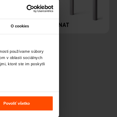
M
DONAT
O cookies
vnosti používame súbory
om v oblasti sociálnych
mi, ktoré ste im poskytli
Povoliť všetko