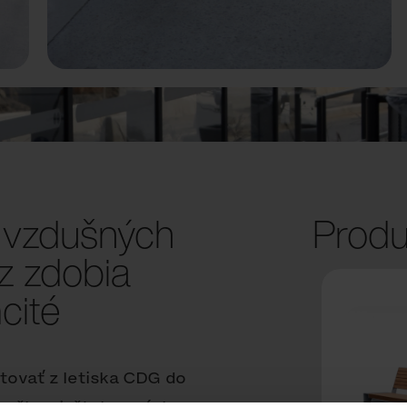
h vzdušných
Produ
z zdobia
cité
stovať z letiska CDG do
reškov inštalovaných