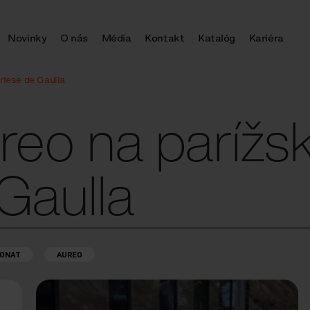
Novinky
O nás
Média
Kontakt
Katalóg
Kariéra
rlese de Gaulla
reo na parížs
Gaulla
ONAT
AUREO