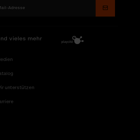
Senden
nd vieles mehr
edien
atalog
ir unterstützen
arriere