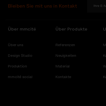
Bleiben Sie mit uns in Kontakt
Über mmcité
Über Produkte
U
Über uns
Referenzen
M
Design Studio
Neuigkeiten
K
Produktion
Material
W
mmcité social
Kontakte
K