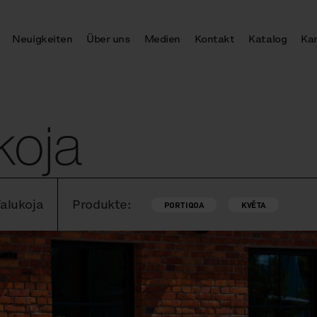
Neuigkeiten
Über uns
Medien
Kontakt
Katalog
Kar
koja
Valukoja
Produkte:
PORTIQOA
KVĚTA