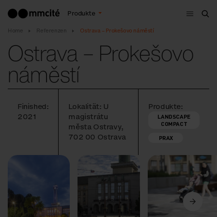
Menu
Produkte
Suc
Home
Referenzen
Ostrava – Prokešovo náměstí
Ostrava – Prokešovo
náměstí
Finished:
Lokalität: U
Produkte:
2021
magistrátu
LANDSCAPE
COMPACT
města Ostravy,
702 00 Ostrava
PRAX