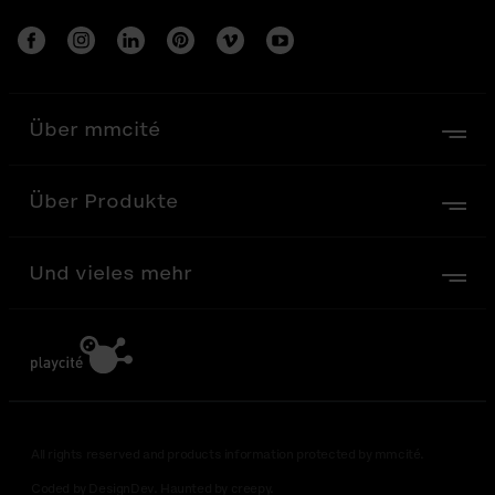
Über mmcité
Über Produkte
Und vieles mehr
All rights reserved and products information protected by mmcité.
Coded by DesignDev. Haunted by creepy.