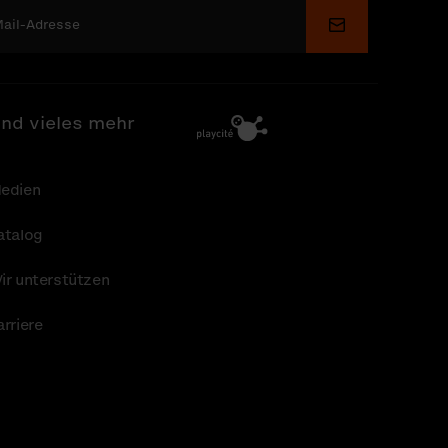
Senden
nd vieles mehr
edien
atalog
ir unterstützen
arriere