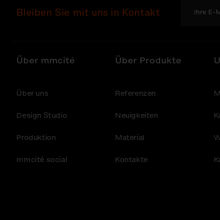
Bleiben Sie mit uns in Kontakt
Über mmcité
Über Produkte
U
Über uns
Referenzen
M
Design Studio
Neuigkeiten
K
Produktion
Material
W
mmcité social
Kontakte
K