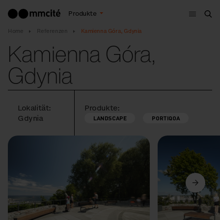
Menu
Produkte
Suc
Home
Referenzen
Kamienna Góra, Gdynia
Kamienna Góra,
Gdynia
Lokalität:
Produkte:
Gdynia
LANDSCAPE
PORTIQOA
Vorige
Weiter