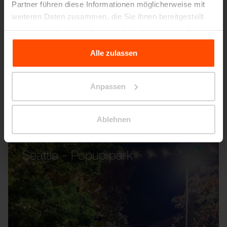
Partner führen diese Informationen möglicherweise mit
weiteren Daten zusammen, die Sie ihnen bereitgestellt
haben oder die sie im Rahmen Ihrer Nutzung der Dienste
gesammelt haben.
Alle zulassen
Für weitere Informationen besuchen Sie bitte Principles
Relating to the Processing Personal Data.
Anpassen
Ablehnen
Seattle – Popup park