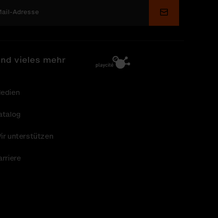
Senden
nd vieles mehr
edien
atalog
ir unterstützen
arriere