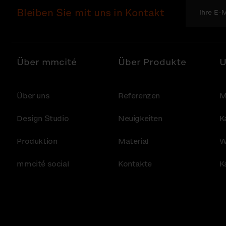
Bleiben Sie mit uns in Kontakt
Über mmcité
Über Produkte
U
Über uns
Referenzen
M
Design Studio
Neuigkeiten
K
Produktion
Material
W
mmcité social
Kontakte
K