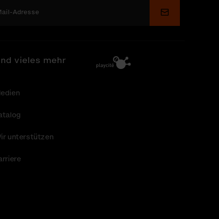
Senden
nd vieles mehr
edien
atalog
ir unterstützen
arriere