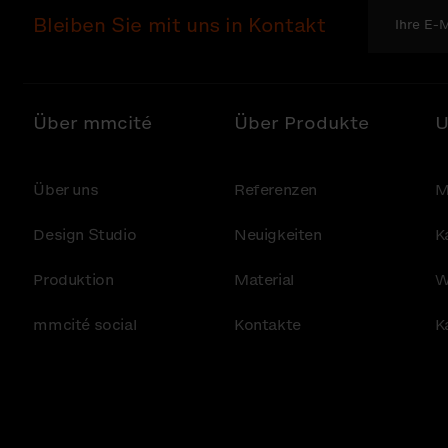
Bleiben Sie mit uns in Kontakt
Über mmcité
Über Produkte
U
Über uns
Referenzen
M
Design Studio
Neuigkeiten
K
Produktion
Material
W
mmcité social
Kontakte
K