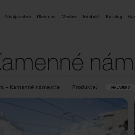
Neuigkeiten
Über uns
Medien
Kontakt
Katalog
Kar
 Kamenné nám
lava – Kamenné námestie
Produkte:
MALAGENO