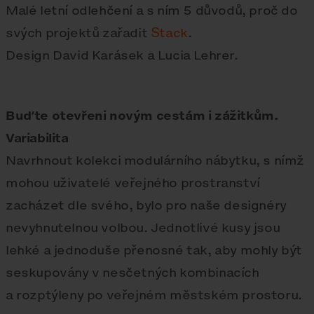
Malé letní odlehčení a s ním 5 důvodů, proč do
svých projektů zařadit
Stack
.
Design David Karásek a Lucia Lehrer.
Buďte otevřeni novým cestám i zážitkům.
Variabilita
Navrhnout kolekci modulárního nábytku, s nímž
mohou uživatelé veřejného prostranství
zacházet dle svého, bylo pro naše designéry
nevyhnutelnou volbou. Jednotlivé kusy jsou
lehké a jednoduše přenosné tak, aby mohly být
seskupovány v nesčetných kombinacích
a rozptýleny po veřejném městském prostoru.