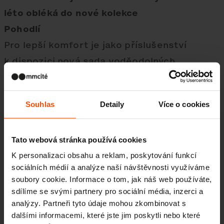
léto obléká do nové kolekce
Pohodlí
Pro lepší komfort je jako příslušenství
k dispozici nová sada voděodolných
čalouněných sedáků v zajímavých barevných
kombinacích. Jednoduché, ale funkční
Souhlas
Detaily
Více o cookies
uchycení polštářů umožňuje snadnou
odnímatelnost pro případ čištění.
Tato webová stránka používá cookies
K personalizaci obsahu a reklam, poskytování funkcí
sociálních médií a analýze naší návštěvnosti využíváme
soubory cookie. Informace o tom, jak náš web používáte,
sdílíme se svými partnery pro sociální média, inzerci a
analýzy. Partneři tyto údaje mohou zkombinovat s
dalšími informacemi, které jste jim poskytli nebo které