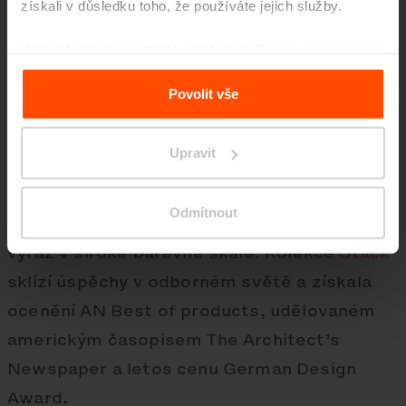
získali v důsledku toho, že používáte jejich služby.
Více informací naleznete na stránce
Zásady zpracování
osobních údajů
.
Povolit vše
Dávkujte si pravidelné osvěžení. My volíme
espresso tonic a nepřehlédnutelnou
Upravit
růžovou.
Design
Odmítnout
Nadčasový, kombinující moderní a retro
výraz v široké barevné škále. Kolekce
Stack
sklízí úspěchy v odborném světě a získala
ocenění AN Best of products, udělovaném
americkým časopisem The Architect’s
Newspaper a letos cenu German Design
Award.