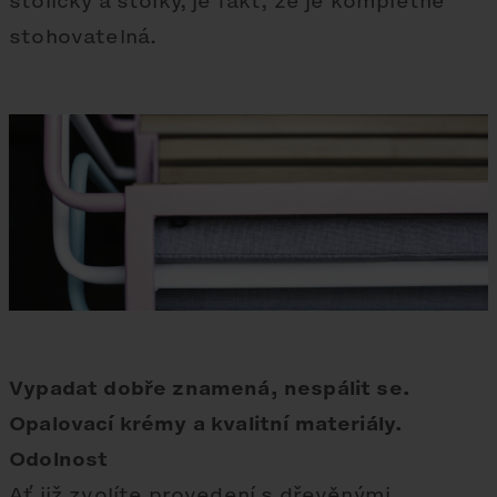
stoličky a stolky, je fakt, že je kompletně
stohovatelná.
Vypadat dobře znamená, nespálit se.
Opalovací krémy a kvalitní materiály.
Odolnost
Ať již zvolíte provedení s dřevěnými