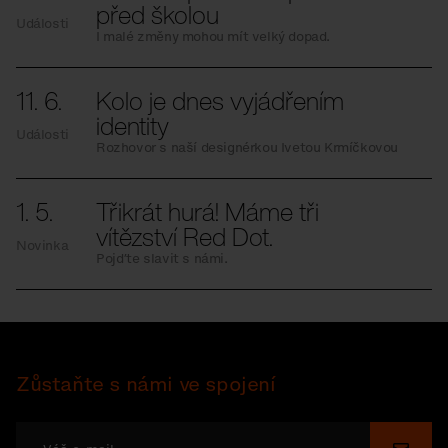
před školou
Události
I malé změny mohou mít velký dopad.
11. 6.
Kolo je dnes vyjádřením
identity
Události
Rozhovor s naší designérkou Ivetou Krmíčkovou
1. 5.
Třikrát hurá! Máme tři
vítězství Red Dot.
Novinka
Pojďte slavit s námi.
Zůstaňte s námi ve spojení