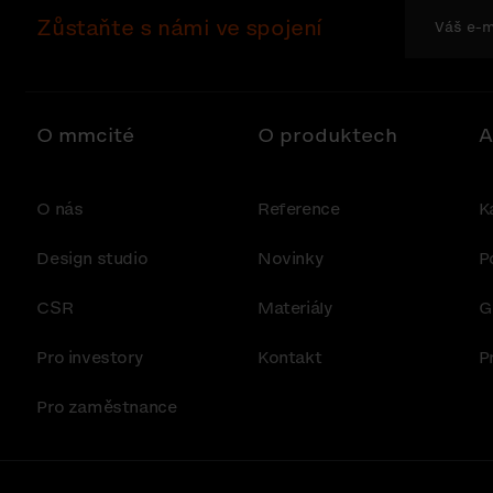
Zůstaňte s námi ve spojení
O mmcité
O produktech
A
O nás
Reference
K
Design studio
Novinky
P
CSR
Materiály
G
Pro investory
Kontakt
P
Pro zaměstnance