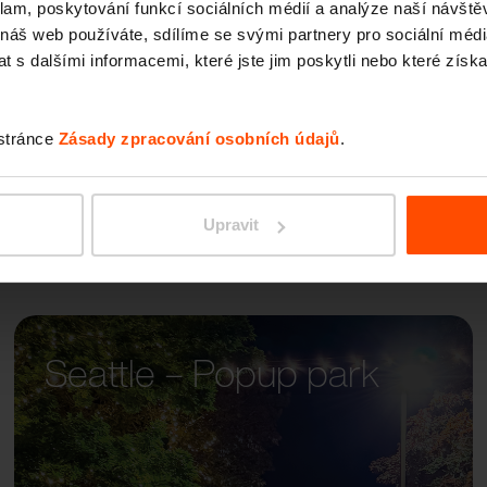
klam, poskytování funkcí sociálních médií a analýze naší návšt
PIXEL
 náš web používáte, sdílíme se svými partnery pro sociální média
 s dalšími informacemi, které jste jim poskytli nebo které získa
 stránce
Zásady zpracování osobních údajů
.
Upravit
Seattle – Popup park