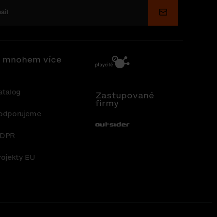
Odeslat
 mnohem více
atalog
Zastupované
firmy
odporujeme
Out-Sider
DPR
rojekty EU