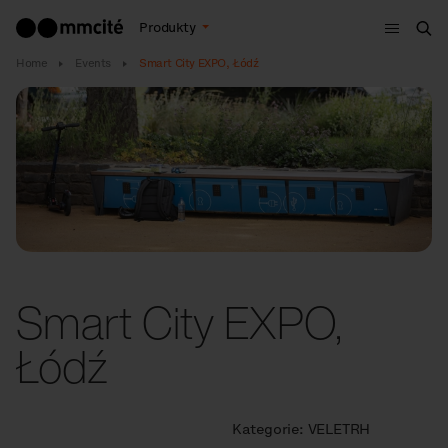
Menu
Produkty
Hle
Home
Events
Smart City EXPO, Łódź
Smart City EXPO,
Łódź
Kategorie:
VELETRH