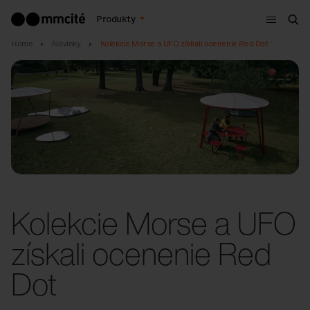
Menu
Produkty
Vyh
Home
Novinky
Kolekcie Morse a UFO získali ocenenie Red Dot
Kolekcie Morse a UFO
získali ocenenie Red
Dot