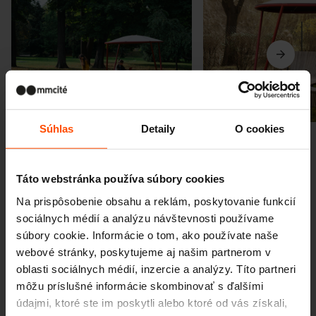
Predchádzajúci
Ďalší
Súhlas
Detaily
O cookies
Táto webstránka používa súbory cookies
Na prispôsobenie obsahu a reklám, poskytovanie funkcií
sociálnych médií a analýzu návštevnosti používame
Viac noviniek
súbory cookie. Informácie o tom, ako používate naše
webové stránky, poskytujeme aj našim partnerom v
oblasti sociálnych médií, inzercie a analýzy. Títo partneri
môžu príslušné informácie skombinovať s ďalšími
3. 7.
Študenti premenili priestor
údajmi, ktoré ste im poskytli alebo ktoré od vás získali,
pred školou