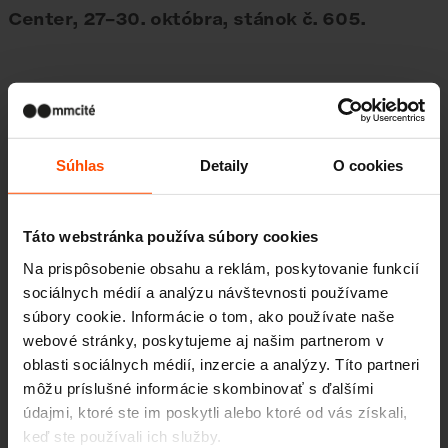
Center, 27–30. októbra, stánok č. 605.
Súhlas
Detaily
O cookies
Fotogaléria
Táto webstránka používa súbory cookies
Na prispôsobenie obsahu a reklám, poskytovanie funkcií
sociálnych médií a analýzu návštevnosti používame
súbory cookie. Informácie o tom, ako používate naše
Viac noviniek
webové stránky, poskytujeme aj našim partnerom v
oblasti sociálnych médií, inzercie a analýzy. Títo partneri
môžu príslušné informácie skombinovať s ďalšími
údajmi, ktoré ste im poskytli alebo ktoré od vás získali,
6. 10.
Designblok 2024, 2. – 6.
keď ste používali ich služby.