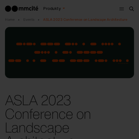
Menu
Produkty
Vyh
Home
Events
ASLA 2023 Conference on Landscape Architecture
ASLA 2023
Conference on
Landscape