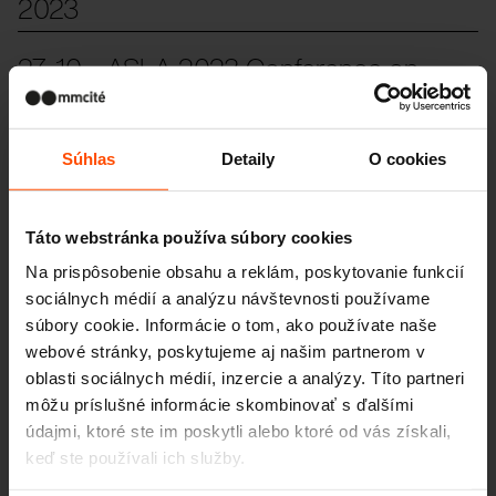
2023
27. 10.
ASLA 2023 Conference on
Landscape Architecture
Morse vysiela signály do USA!
Súhlas
Detaily
O cookies
4. 10.
Dobrá správa pre verejný
priestor
Táto webstránka používa súbory cookies
Save the date: Designblok 2023
Na prispôsobenie obsahu a reklám, poskytovanie funkcií
sociálnych médií a analýzu návštevnosti používame
súbory cookie. Informácie o tom, ako používate naše
23. 5.
Construmat, Barcelona
webové stránky, poskytujeme aj našim partnerom v
Barcelona Building Construmat, skrátil svoje
oblasti sociálnych médií, inzercie a analýzy. Títo partneri
meno na Construmat a od
23. do 25. mája
môžu príslušné informácie skombinovať s ďalšími
prinesie nový formát showroomu s ukážkou toho
údajmi, ktoré ste im poskytli alebo ktoré od vás získali,
najlepšieho v oblasti verejných stavieb,
keď ste používali ich služby.
rekonštrukcií a údržby s presahom na verejný
priestor.