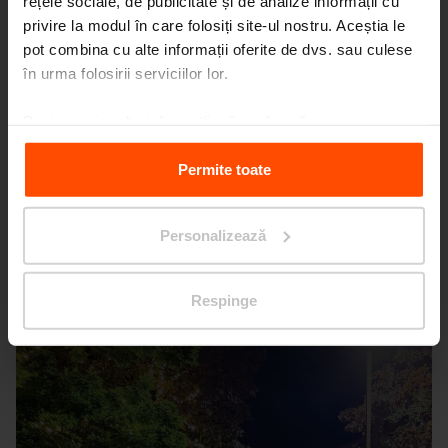
rețele sociale, de publicitate și de analize informații cu
privire la modul în care folosiți site-ul nostru. Aceștia le
pot combina cu alte informații oferite de dvs. sau culese
în urma folosirii serviciilor lor.
Pentru mai multe informații, vă rugăm să
vizitați
Principles Relating to the Processing Personal
Data.
Permite toate
Personalizează
Respinge
Seattle – Popup park