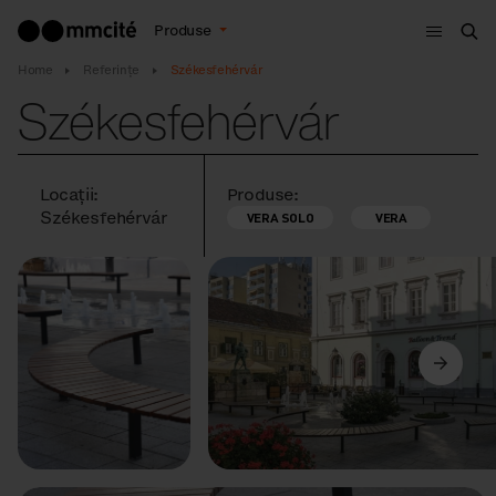
Meniu
Produse
Cau
Home
Referințe
Székesfehérvár
Székesfehérvár
Locații:
Produse:
Székesfehérvár
VERA SOLO
VERA
Anterior
Următorul