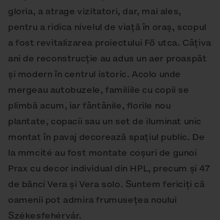
gloria, a atrage vizitatori, dar, mai ales,
pentru a ridica nivelul de viață în oraș, scopul
a fost revitalizarea proiectului Fő utca. Câțiva
ani de reconstrucție au adus un aer proaspăt
și modern în centrul istoric. Acolo unde
mergeau autobuzele, familiile cu copii se
plimbă acum, iar fântânile, florile nou
plantate, copacii sau un set de iluminat unic
montat în pavaj decorează spațiul public. De
la mmcité au fost montate coșuri de gunoi
Prax cu decor individual din HPL, precum și 47
de bănci Vera și Vera solo. Suntem fericiți că
oamenii pot admira frumusețea noului
Székesfehérvár.