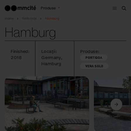
Meniu
Produse
Cau
Home
Referințe
Hamburg
Hamburg
Finished:
Locații:
Produse:
2018
Germany,
PORTIQOA
Hamburg
VERA SOLO
Anterior
Următorul