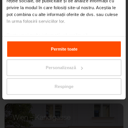
rețele sociale, de publicitate și de analize informații cu
privire la modul în care folosiți site-ul nostru. Aceștia le
pot combina cu alte informații oferite de dvs. sau culese
în urma folosirii serviciilor lor.
Pentru mai multe informații, vă rugăm să
vizitați
Principles Relating to the Processing Personal
Data.
Permite toate
Personalizează
Respinge
Wien – Kandlgasse