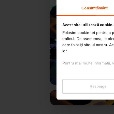
Consimțământ
Acest site utilizează cookie-
Folosim cookie-uri pentru a pe
traficul. De asemenea, le ofer
care folosiți site-ul nostru. A
An
lor.
Pentru mai multe informații, 
Respinge