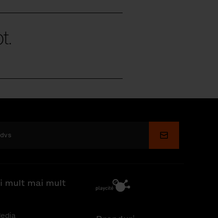
t.
Depune
i mult mai mult
edia