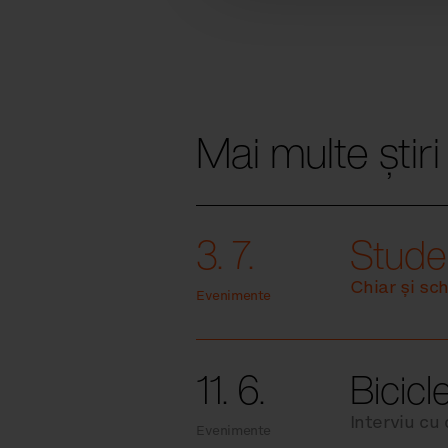
Mai multe știri
3. 7.
Studen
Chiar și sc
Evenimente
11. 6.
Bicicl
Interviu cu
Evenimente