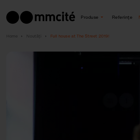
Produse
Referințe
Home
Noutăţi
Full house at The Street 2019!