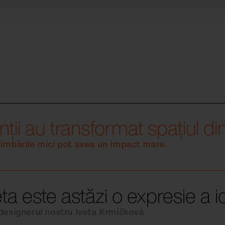
ții au transformat spațiul din 
himbările mici pot avea un impact mare.
eta este astăzi o expresie a id
 designerul nostru Iveta Krmíčková