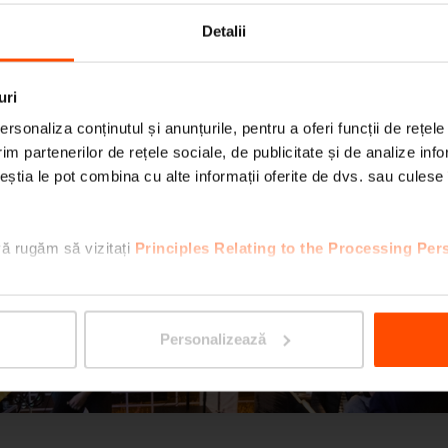
Detalii
uri
rsonaliza conținutul și anunțurile, pentru a oferi funcții de rețele
im partenerilor de rețele sociale, de publicitate și de analize info
ceștia le pot combina cu alte informații oferite de dvs. sau culese î
terior
vă rugăm să vizitați
Principles Relating to the Processing Per
Personalizează