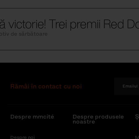
lă victorie! Trei premii Red Do
tiv de sărbătoare
Rămâi în contact cu noi
Despre mmcité
Despre produsele
Ș
noastre
Despre noi
M