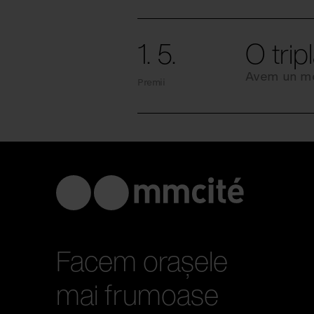
1. 5.
O trip
Avem un mo
Premii
Facem orașele
mai frumoase