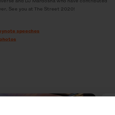
niverse and DJ Mardosha who have contributed
ver. See you at The Street 2020!
 keynote speeches
 photos