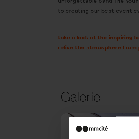
unforgettable band The You
to creating our best event e
take a look at the inspiring
relive the atmosphere from
Galerie