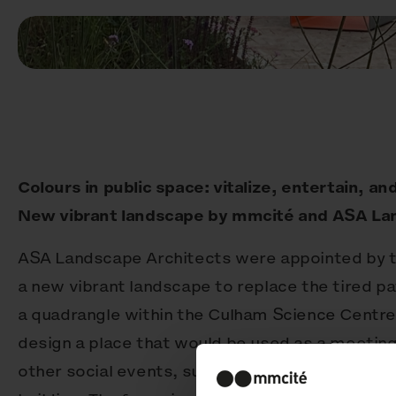
Colours in public space: vitalize, entertain, an
New vibrant landscape by mmcité and ASA La
ASA Landscape Architects were appointed by 
a new vibrant landscape to replace the tired pa
a quadrangle within the Culham Science Centre.
design a place that would be used as a meeting
other social events, supporting the restaurant 