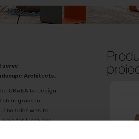
Produ
proie
d serve
ndscape Architects.
the UKAEA to design
tch of grass in
 The brief was to
 area for lunch and
situated within the