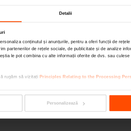
ell-being by encouraging
Detalii
RADIU
plains: „We wanted to
uri
oncept on the idea of
rsonaliza conținutul și anunțurile, pentru a oferi funcții de rețele
g the landscape into
im partenerilor de rețele sociale, de publicitate și de analize info
ceștia le pot combina cu alte informații oferite de dvs. sau culese î
trees, linear planting
we wanted to encourage
ings and meetings. This
vă rugăm să vizitați
Principles Relating to the Processing Per
utdoor furniture by
ng areas,“ she ends.
Personalizează