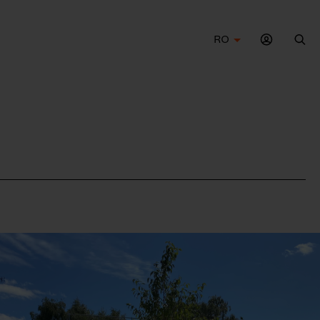
RO
Cau