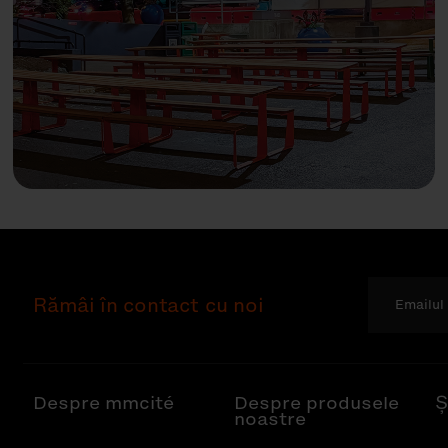
Rămâi în contact cu noi
Despre mmcité
Despre produsele
Ș
noastre