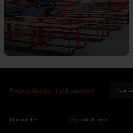
Pozostań z nami w kontakcie
O mmcité
O produktach
I