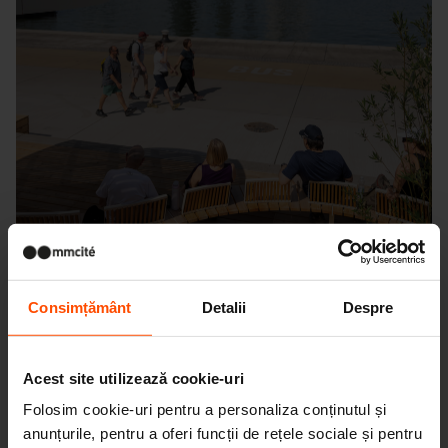
Consimțământ
Detalii
Despre
Acest site utilizează cookie-uri
Seattle – Popup park
Folosim cookie-uri pentru a personaliza conținutul și
anunțurile, pentru a oferi funcții de rețele sociale și pentru