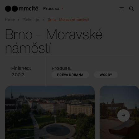
Meniu
Produse
Cau
Home
Referințe
Brno – Moravské náměstí
Brno – Moravské
náměstí
Finished:
Produse:
2022
PREVA URBANA
WOODY
Anterior
Următorul