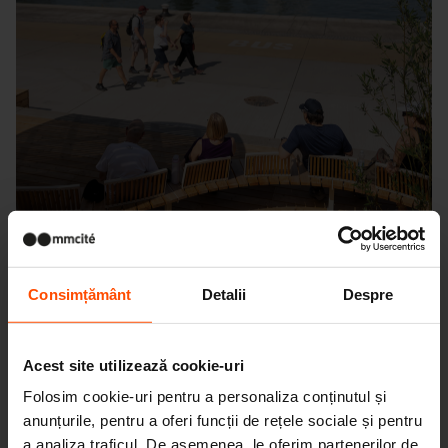
Consimțământ
Detalii
Despre
Seattle – Popup park
Acest site utilizează cookie-uri
Folosim cookie-uri pentru a personaliza conținutul și
anunțurile, pentru a oferi funcții de rețele sociale și pentru
a analiza traficul. De asemenea, le oferim partenerilor de