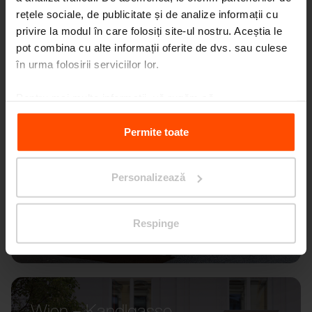
rețele sociale, de publicitate și de analize informații cu
privire la modul în care folosiți site-ul nostru. Aceștia le
pot combina cu alte informații oferite de dvs. sau culese
în urma folosirii serviciilor lor.
Pentru mai multe informații, vă rugăm să
vizitați
Principles Relating to the Processing Personal
Data.
Permite toate
Personalizează
Respinge
Wien – Kandlgasse