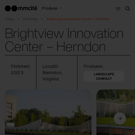
Meniu
Produse
Cau
Home
Referințe
Brightview Innovation Center – Herndon
Brightview Innovation
Center – Herndon
Finished:
Locații:
Produse:
2023
Berndon,
LANDSCAPE
Virginia
COMPACT
Anterior
Următorul