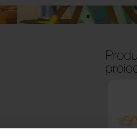
Produ
proie