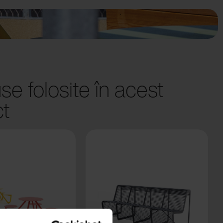
se folosite în acest
ct