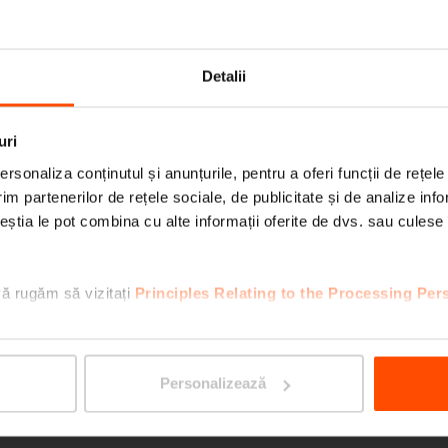
ORBIT
Detalii
uri
rsonaliza conținutul și anunțurile, pentru a oferi funcții de rețele
im partenerilor de rețele sociale, de publicitate și de analize info
ceștia le pot combina cu alte informații oferite de dvs. sau culese î
vă rugăm să vizitați
Principles Relating to the Processing Per
VERA
Personalizează