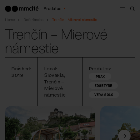
Menu
Produtos
Bus
Home
Referências
Trenčín – Mierové námestie
Trenčín – Mierové
námestie
Finished:
Local:
Produtos:
2019
Slovakia,
PRAX
Trenčín –
EDGETYRE
Mierové
námestie
VERA SOLO