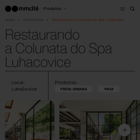
Menu
Produtos
Bus
Home
Referências
Restaurando a Colunata do Spa Luhacovice
Restaurando
a Colunata do Spa
Luhacovice
Local:
Produtos:
Luhačovice
PREVA URBANA
PRAX