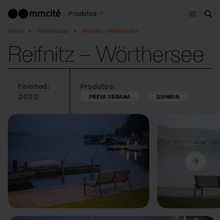
Menu
Produtos
Bus
Home
Referências
Reifnitz – Wörthersee
Reifnitz – Wörthersee
Finished:
Produtos:
2022
PREVA URBANA
QUINBIN
Anterior
Seguinte