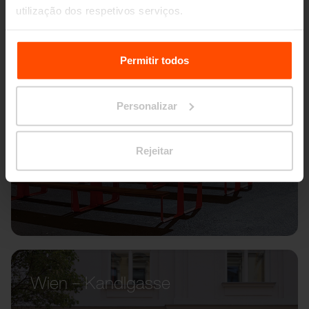
utilização dos respetivos serviços.
Para mais informações, por favor visite
Principles
Relating to the Processing Personal Data.
Permitir todos
Personalizar
Rejeitar
Wien – Kandlgasse