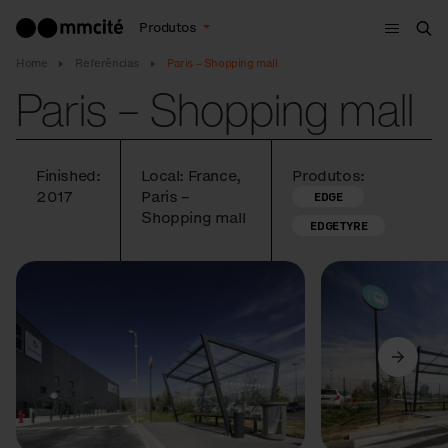
Menu
Produtos
Bus
Home
Referências
Paris – Shopping mall
Paris – Shopping mall
Finished:
Local: France,
Produtos:
2017
Paris –
EDGE
Shopping mall
EDGETYRE
Anterior
Seguinte