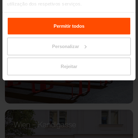
utilização dos respetivos serviços.
Para mais informações, por favor visite
Principles
Relating to the Processing Personal Data.
Permitir todos
Personalizar
Rejeitar
Wien – Kandlgasse