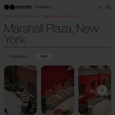
Menu
Produtos
Bus
Home
Referências
Marshall Plaza, New York
Marshall Plaza, New
York
Produtos:
PORT
Anterior
Seguinte