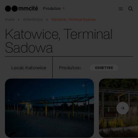
Menu
Produtos
Bus
Home
Referências
Katowice, Terminal Sadowa
Katowice, Terminal
Sadowa
Local: Katowice
Produtos:
EDGETYRE
Anterior
Seguinte