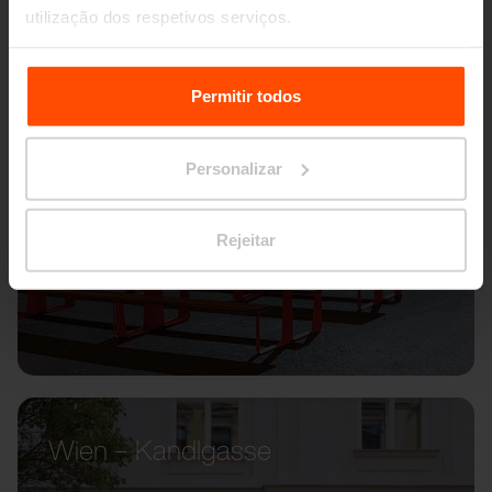
utilização dos respetivos serviços.
Para mais informações, por favor visite
Principles
Relating to the Processing Personal Data.
Permitir todos
Personalizar
Rejeitar
Wien – Kandlgasse