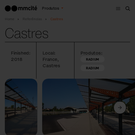
Menu
Produtos
Bus
Home
Referências
Castres
Castres
Finished:
Local:
Produtos:
2018
France,
RADIUM
Castres
RADIUM
Anterior
Seguinte