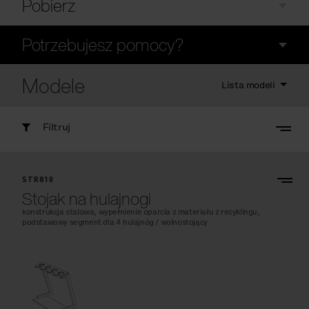
Pobierz
Potrzebujesz pomocy?
Modele
Lista modeli
Filtruj
STR810
Stojak na hulajnogi
konstrukcja stalowa, wypełnienie oparcia z materiału z recyklingu,
podstawowy segment dla 4 hulajnóg / wolnostojący