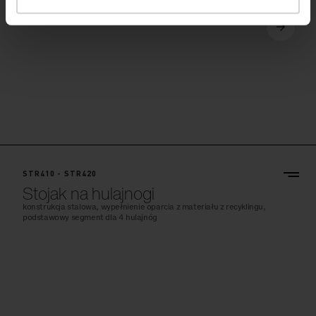
STR410 - STR420
Stojak na hulajnogi
konstrukcja stalowa, wypełnienie oparcia z materiału z recyklingu,
podstawowy segment dla 4 hulajnóg