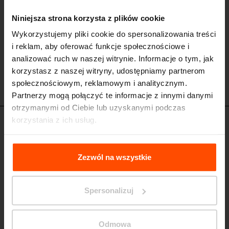
Niniejsza strona korzysta z plików cookie
Wykorzystujemy pliki cookie do spersonalizowania treści
i reklam, aby oferować funkcje społecznościowe i
analizować ruch w naszej witrynie. Informacje o tym, jak
korzystasz z naszej witryny, udostępniamy partnerom
społecznościowym, reklamowym i analitycznym.
Partnerzy mogą połączyć te informacje z innymi danymi
otrzymanymi od Ciebie lub uzyskanymi podczas
korzystania z ich usług.
STR415 - STR417 - STR419
Połączony stojak na hulajnogi
Więcej informacji można znaleźć na stronie
Principles
konstrukcja stalowa, wypełnienie oparcia z materiału z recyklingu,
Relating to the Processing Personal Data
.
Zezwól na wszystkie
podstawowy segment dla 4 hulajnóg
Spersonalizuj
Odmowa