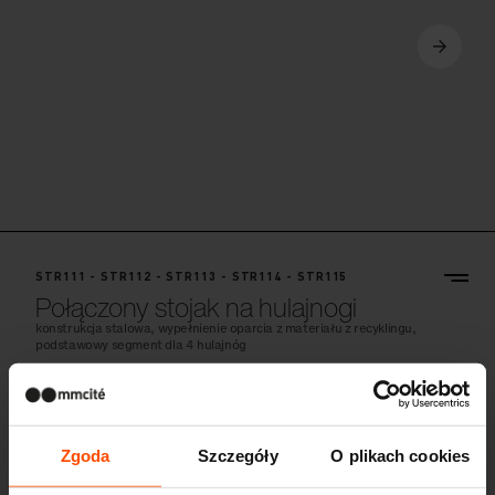
STR311
STR312
STR111 - STR112 - STR113 - STR114 - STR115
Połączony stojak na hulajnogi
konstrukcja stalowa, wypełnienie oparcia z materiału z recyklingu,
podstawowy segment dla 4 hulajnóg
Zgoda
Szczegóły
O plikach cookies