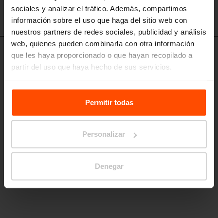
sociales y analizar el tráfico. Además, compartimos
información sobre el uso que haga del sitio web con
nuestros partners de redes sociales, publicidad y análisis
web, quienes pueden combinarla con otra información
que les haya proporcionado o que hayan recopilado a
STR415 - STR417 - STR419
Aparcapatinetes modular
partir del uso que haya hecho de sus servicios.
estructura de acero, elemento de soporte de materiales reciclados,
modulo básico para 4 patinetes
Para más información, visite
Principles Relating to the
Processing Personal Data.
Permitir todas
Personalizar
Denegar