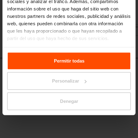
sociales y analizar el tráfico. Además, compartimos
información sobre el uso que haga del sitio web con
nuestros partners de redes sociales, publicidad y análisis
web, quienes pueden combinarla con otra información
que les haya proporcionado o que hayan recopilado a
partir del uso que haya hecho de sus servicios.
Para más información, visite
Principles Relating to the
Processing Personal Data.
Permitir todas
RIE352
Elemento central
Personalizar
estructura de acero, segmento para 3 bicicletas
Denegar