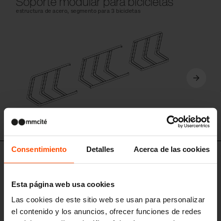
Soporte modular para bicicletas
estructura de acero, segmento para 3 bicicletas
Consentimiento
Detalles
Acerca de las cookies
RIE351
Elemento final derecho
Esta página web usa cookies
estructura de acero, segmento para 3 bicicletas
Las cookies de este sitio web se usan para personalizar
el contenido y los anuncios, ofrecer funciones de redes