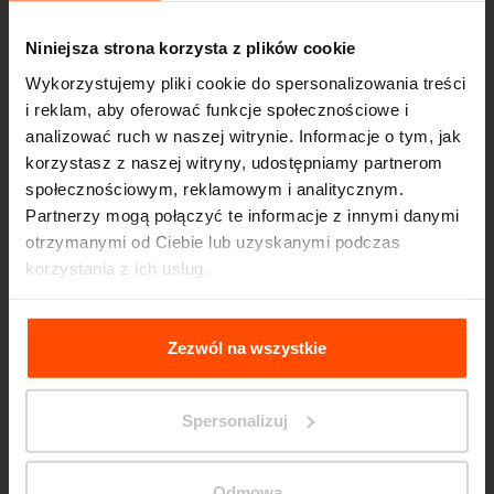
Niniejsza strona korzysta z plików cookie
Wykorzystujemy pliki cookie do spersonalizowania treści
i reklam, aby oferować funkcje społecznościowe i
analizować ruch w naszej witrynie. Informacje o tym, jak
korzystasz z naszej witryny, udostępniamy partnerom
społecznościowym, reklamowym i analitycznym.
Partnerzy mogą połączyć te informacje z innymi danymi
Seattle – Popup park
otrzymanymi od Ciebie lub uzyskanymi podczas
korzystania z ich usług.
Więcej informacji można znaleźć na stronie
Principles
Relating to the Processing Personal Data
.
Zezwól na wszystkie
Spersonalizuj
Odmowa