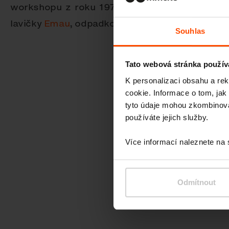
workshopu z roku 1977. Minulý rok přistály d
lavičky
Emau
, odpadkové koše
Quinbin
a stojan
Souhlas
Tato webová stránka použív
K personalizaci obsahu a re
cookie. Informace o tom, jak
tyto údaje mohou zkombinovat
používáte jejich služby.
Více informací naleznete na
Odmítnout