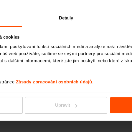
o parku i naše
Satellite
,
SATEL
y na kola
Bikeblocq
.
Detaily
á cookies
klam, poskytování funkcí sociálních médií a analýze naší návšt
 náš web používáte, sdílíme se svými partnery pro sociální média
 s dalšími informacemi, které jste jim poskytli nebo které získa
 stránce
Zásady zpracování osobních údajů
.
BIKEB
Upravit