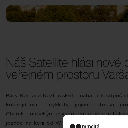
Náš Satellite hlásí nové 
veřejném prostoru Varš
Park Romana Kozlowského nabádá k odpočinku
kolemjdoucí i cyklisty, jejichž stezka p
Charakteristickým prvkem parku je umělý ko
jezdce na koni od Wladyslawa Trojana. Ta je