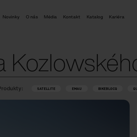
Novinky
O nás
Média
Kontakt
Katalog
Kariéra
 Kozlowského
Produkty:
SATELLITE
EMAU
BIKEBLOCQ
Q