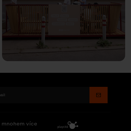
Odeslat
 mnohem více