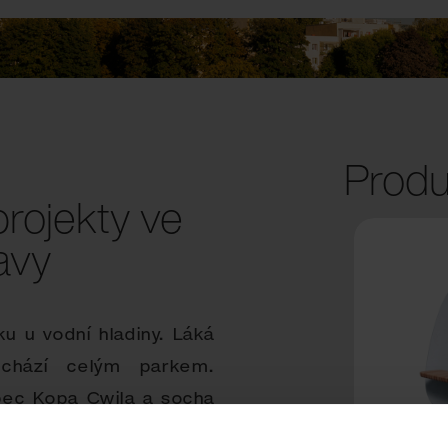
Produ
projekty ve
avy
 u vodní hladiny. Láká
rochází celým parkem.
pec Kopa Cwila a socha
 výsledkem sochařského