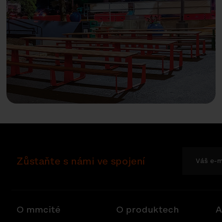
Zůstaňte s námi ve spojení
O mmcité
O produktech
A