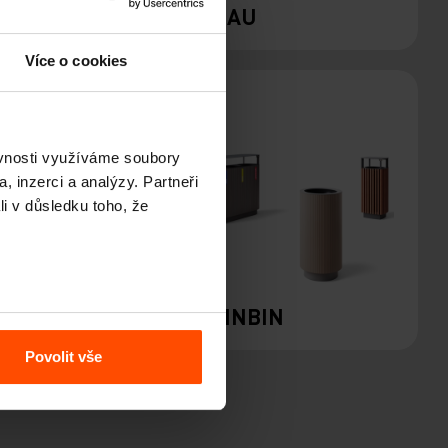
LITE
EMAU
Více o cookies
ěvnosti využíváme soubory
, inzerci a analýzy. Partneři
li v důsledku toho, že
LOCQ
QUINBIN
Povolit vše