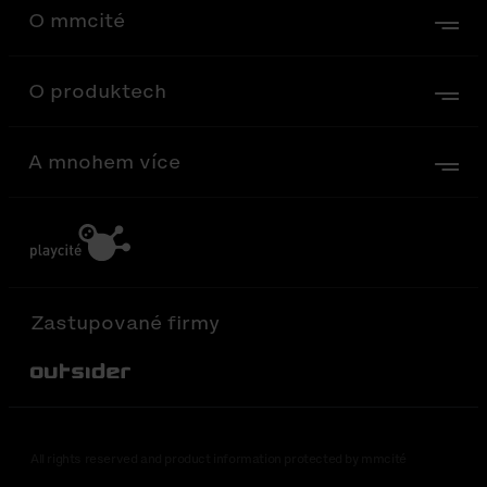
O mmcité
O produktech
A mnohem více
Zastupované firmy
Out-Sider
All rights reserved and product information protected by mmcité