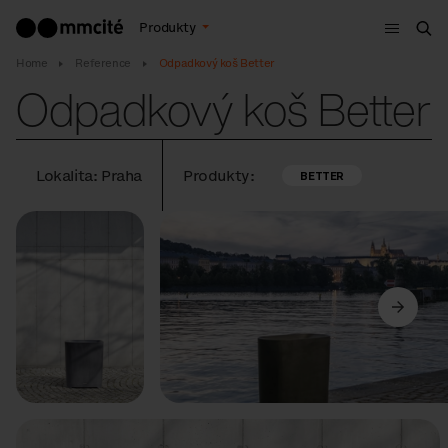
Menu
Produkty
Hle
Home
Reference
Odpadkový koš Better
Odpadkový koš Better
Lokalita: Praha
Produkty:
BETTER
Předchozí
Další