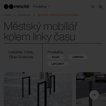
Menu
Produkty
Hle
Home
Reference
Městský mobiliář kolem linky času
Městský mobiliář
kolem linky času
Lokalita: Cheb,
Produkty:
Třída Svobody
ELIAS
LIMPIDO
LOTLIMIT