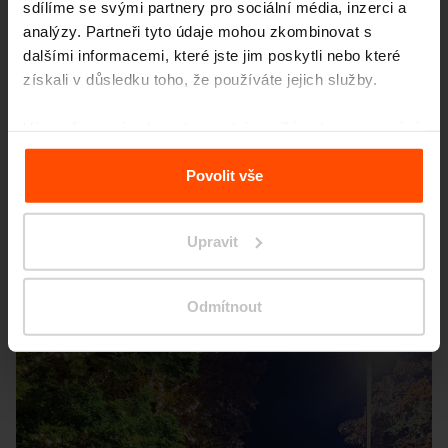
sdílíme se svými partnery pro sociální média, inzerci a
analýzy. Partneři tyto údaje mohou zkombinovat s
dalšími informacemi, které jste jim poskytli nebo které
získali v důsledku toho, že používáte jejich služby.
Více informací naleznete na stránce
Zásady zpracování
osobních údajů
.
Povolit vše
Upravit
Odmítnout
Seattle – Popup park