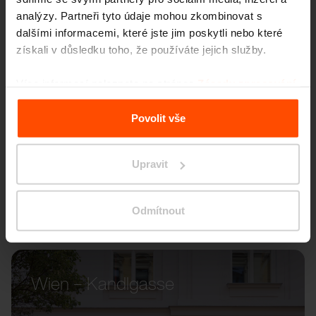
analýzy. Partneři tyto údaje mohou zkombinovat s
dalšími informacemi, které jste jim poskytli nebo které
získali v důsledku toho, že používáte jejich služby.
Více informací naleznete na stránce
Zásady zpracování
osobních údajů
.
Povolit vše
Upravit
Odmítnout
Wien – Kandlgasse