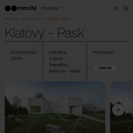
Menu
Produkty
Hle
Home
Reference
Klatovy – Pask
Klatovy – Pask
Dokončeno:
Lokalita:
Produkty:
2015
Czech
Republic,
LIMPIDO
Klatovy – Pask
Předchozí
Další