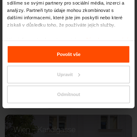
sdílíme se svými partnery pro sociální média, inzerci a
analýzy. Partneři tyto údaje mohou zkombinovat s
dalšími informacemi, které jste jim poskytli nebo které
získali v důsledku toho, že používáte jejich služby.
Více informací naleznete na stránce
Zásady zpracování
osobních údajů
.
Povolit vše
Upravit
Odmítnout
Wien – Kandlgasse