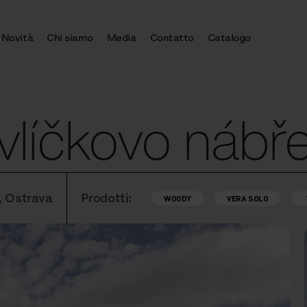
Novità
Chi siamo
Media
Contatto
Catalogo
vlíčkovo nábře
, Ostrava
Prodotti:
WOODY
VERA SOLO