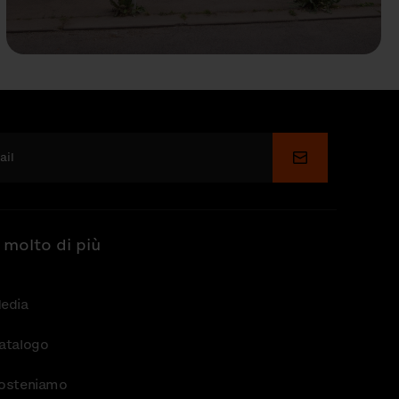
Invia
 molto di più
edia
atalogo
osteniamo