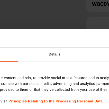
WOOD
Details
VERA
e content and ads, to provide social media features and to analy
 our site with our social media, advertising and analytics partn
 provided to them or that they’ve collected from your use of their
visit
Principles Relating to the Processing Personal Data
.