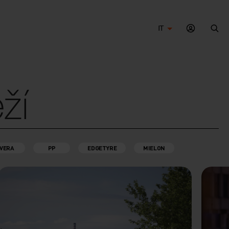
IT
Cer
ží
VERA
PP
EDGETYRE
MIELON