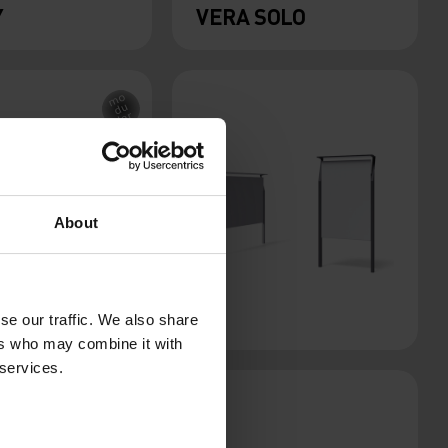
Y
VERA SOLO
About
PP
se our traffic. We also share
ers who may combine it with
 services.