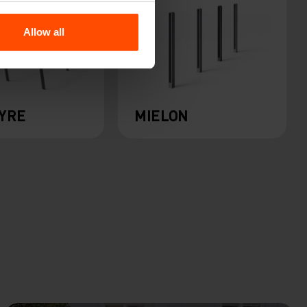
Allow all
YRE
MIELON