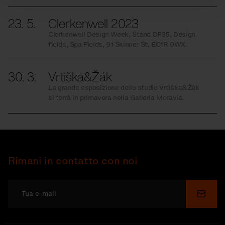
23. 5.
Clerkenwell 2023
Clerkenwell Design Week, Stand DF35, Design
fields, Spa Fields, 91 Skinner St, EC1R 0WX.
30. 3.
Vrtiška&Žák
La grande esposizione dello studio Vrtiška&Žák
si terrà in primavera nella Galleria Moravia.
Rimani in contatto con noi
Invia