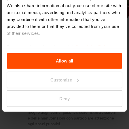
We also share information about your use of our site with
Precedente
Avanti
our social media, advertising and analytics partners who
may combine it with other information that you’ve
provided to them or that they’ve collected from your use
of their services.
For more information, please visit
Principles Relating to
the Processing Personal Data
.
Allow all
Più novità
Customize
23. 5.
Construmat, Barcelona
Barcelona Building Construmat, abbreviato in
Deny
Construmat
, porterà dal
23 al 25 maggio
un
nuovo format di showroom che presenterà il
meglio degli edifici pubblici, delle ristrutturazioni
e delle manutenzioni con particolare attenzione
agli spazi pubblici.