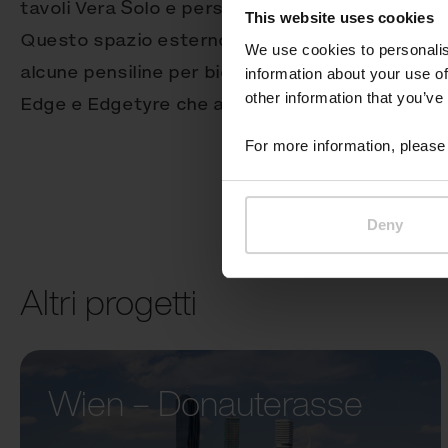
tavoli Vera Solo e persino alcuni banchi semicir
This website uses cookies
Questo spazio esterno nel suo insieme non sa
We use cookies to personalis
alcune pensiline per biciclette attrezzate con
information about your use of
other information that you’ve
Edge e Edgetyre che aggiungono un elemento d
For more information, please 
Deny
Altri progetti
Wien – Donauterasse