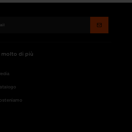
Invia
 molto di più
edia
atalogo
osteniamo