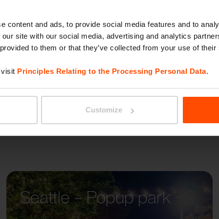
colari non convenzionali.
EDGET
rebbe completo senza
e content and ads, to provide social media features and to analy
 portabici dalle gamme
 our site with our social media, advertising and analytics partn
 provided to them or that they’ve collected from your use of their
i classe.
visit
Principles Relating to the Processing Personal Data
.
Customize
Seattle – Popup park