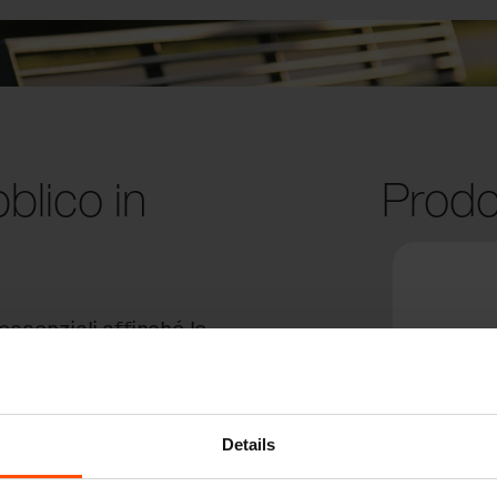
blico in
Prodo
essenziali affinché le
orrendo del tempo
all‘ospedale regionale
ioli e schienali, alcune
Details
nic con l‘aggiunta di