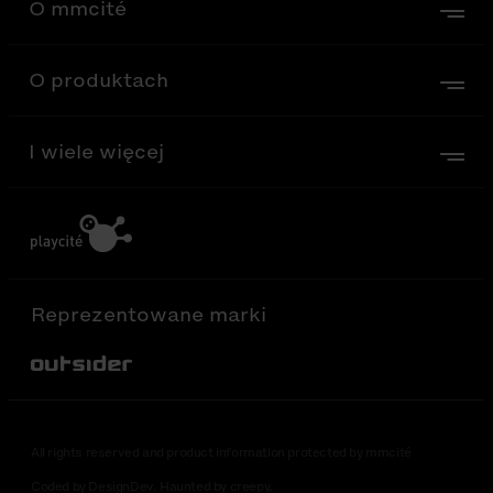
O mmcité
O produktach
I wiele więcej
Reprezentowane marki
Out-Sider
All rights reserved and product information protected by mmcité
Coded by DesignDev. Haunted by creepy.