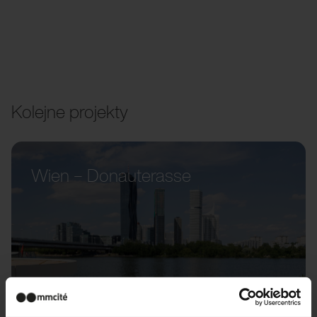
Kolejne projekty
Wien – Donauterasse