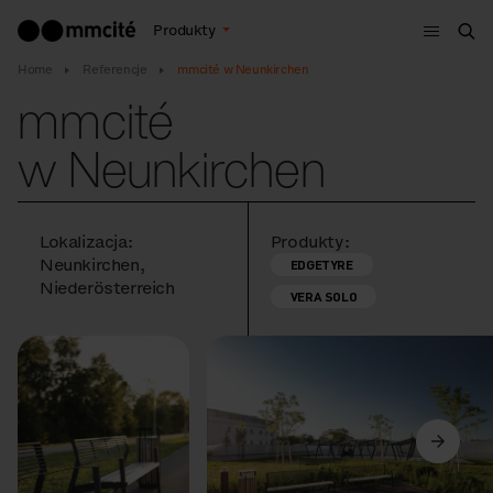
Menu
Produkty
Szu
Home
Referencje
mmcité w Neunkirchen
mmcité
w Neunkirchen
Lokalizacja:
Produkty:
Neunkirchen,
EDGETYRE
Niederösterreich
VERA SOLO