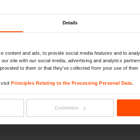
pianificazione urbana
PORT
i, troverai anche la
solare. Questa pensilina
Details
 dei viaggiatori; è
arica USB e tabellone per
energia solare.
e content and ads, to provide social media features and to analy
 our site with our social media, advertising and analytics partn
 provided to them or that they’ve collected from your use of their
visit
Principles Relating to the Processing Personal Data
.
GEOM
Customize