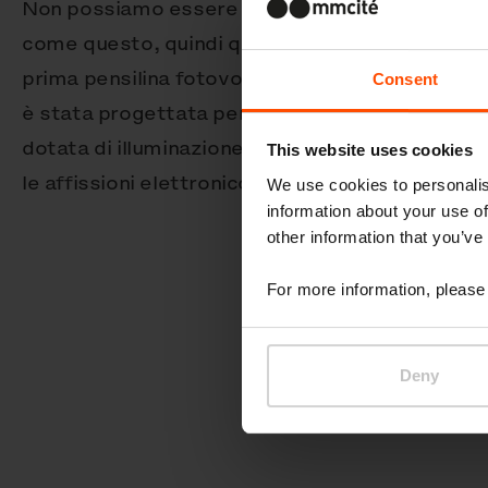
Non possiamo essere esclusi da un progetto di 
come questo, quindi qui, accanto ai nostri arred
prima pensilina fotovoltaica mmcité a energia 
Consent
è stata progettata per rispondere alle esigenze
dotata di illuminazione interna, capacità di ric
This website uses cookies
le affissioni elettronico, il tutto alimentato da 
We use cookies to personalis
information about your use of
other information that you’ve
For more information, please 
Deny