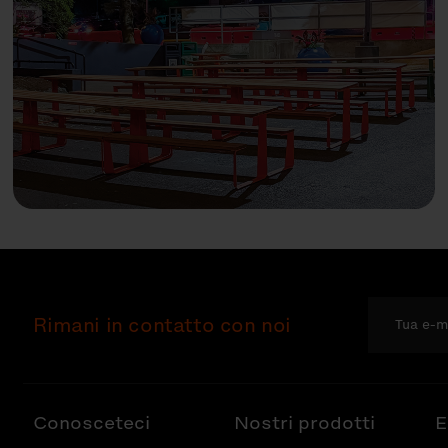
Rimani in contatto con noi
Conosceteci
Nostri prodotti
E