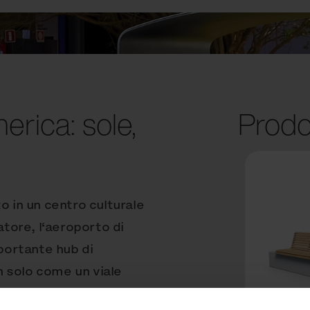
erica: sole,
Prodo
in un centro culturale
atore, l‘aeroporto di
ortante hub di
 solo come un viale
ed eventi aziendali.