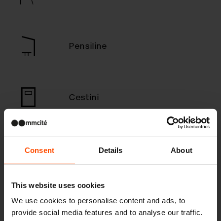
Pensiline
Cestini
Posaceneri
Consent
Details
About
This website uses cookies
Pensiline e padiglioni, paraven
We use cookies to personalise content and ads, to
provide social media features and to analyse our traffic.