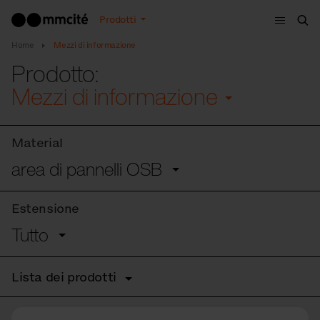
Menù
Prodotti
Cer
Home
Mezzi di informazione
Prodotto:
Mezzi di informazione
Material
area di pannelli OSB
Estensione
Tutto
Lista dei prodotti