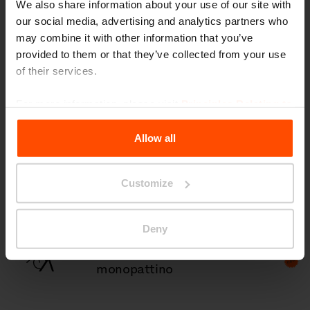
We also share information about your use of our site with
our social media, advertising and analytics partners who
may combine it with other information that you’ve
Pensiline fumatori
provided to them or that they’ve collected from your use
of their services.
For more information, please visit
Principles Relating to
Pensiline porta biciclette
the Processing Personal Data
.
Allow all
Customize
Tavoli
Deny
Portabiciclette / porta
monopattino