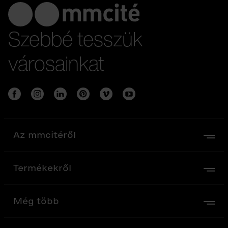
Szebbé tesszük
városainkat
Az mmcitéről
Termékekről
Még több