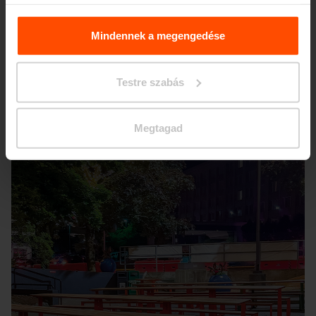
További információért kérjük, látogasson el a
Principles
Relating to the Processing. Personal Data
.
Mindennek a megengedése
Seattle – Popup park
Testre szabás
Megtagad