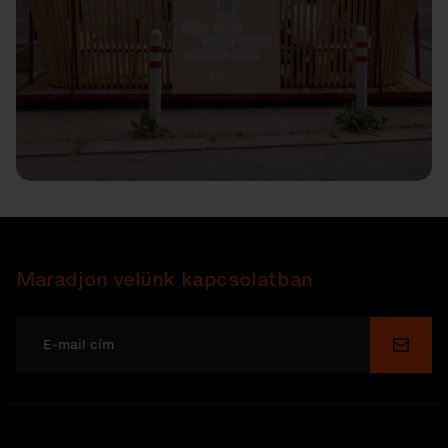
Maradjon velünk kapcsolatban
Küldé