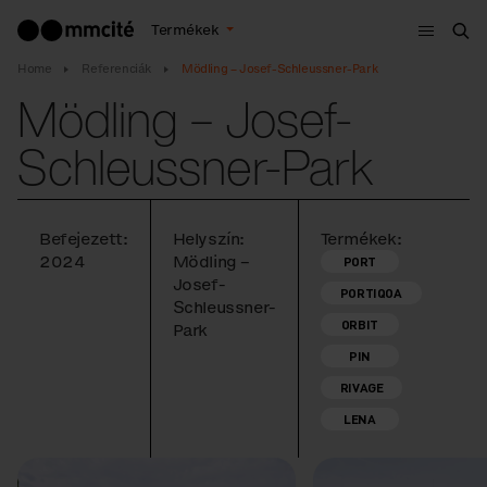
Menü
Termékek
Ker
Home
Referenciák
Mödling – Josef-Schleussner-Park
Mödling – Josef-
Schleussner-Park
Befejezett:
Helyszín:
Termékek:
2024
Mödling –
PORT
Josef-
PORTIQOA
Schleussner-
ORBIT
Park
PIN
RIVAGE
LENA