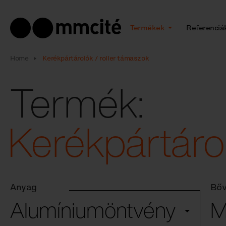
Termékek
Referenciá
Home
Kerékpártárolók / roller támaszok
Termék:
Kerékpártáro
Anyag
Bőv
Alumíniumöntvény
M