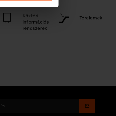
Köztéri
Térelemek
információs
rendszerek
Küldés