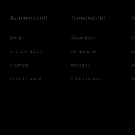
Az mmcitéről
Termékekről
M
Rólunk
Újdonságok
M
A dizájn stúdió
Referenciák
K
Gyártás
Anyagok
A
mmcité social
Elérhetőségek
K