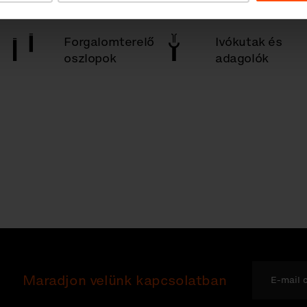
Forgalomterelő
Ivókutak és
oszlopok
adagolók
Maradjon velünk kapcsolatban