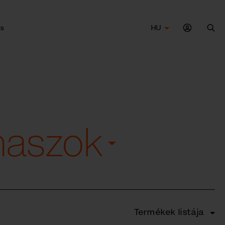
s
HU
Ker
ámaszok
Termékek listája