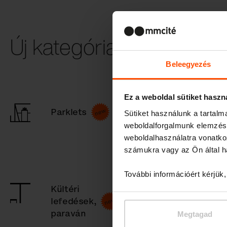
Új kategória választása
Beleegyezés
Ez a weboldal sütiket haszn
Köztéri
Parklets
Sütiket használunk a tartal
padok
weboldalforgalmunk elemzésé
és
weboldalhasználatra vonatko
ülőkék
számukra vagy az Ön által ha
További információért kérjük
Kültéri
Fedett
lefedések,
dohányzóhely
paraván
Megtagad