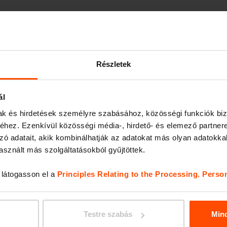
Részletek
ál
Köztéri
Utasvárók
mak és hirdetések személyre szabásához, közösségi funkciók biz
hulladékgyűjtő
hez. Ezenkívül közösségi média-, hirdető- és elemező partner
zó adatait, akik kombinálhatják az adatokat más olyan adatokka
sznált más szolgáltatásokból gyűjtöttek.
, látogasson el a
Principles Relating to the Processing. Perso
Fedett
Köztéri asztal
kerékpártárolók
Testre szabás
Min