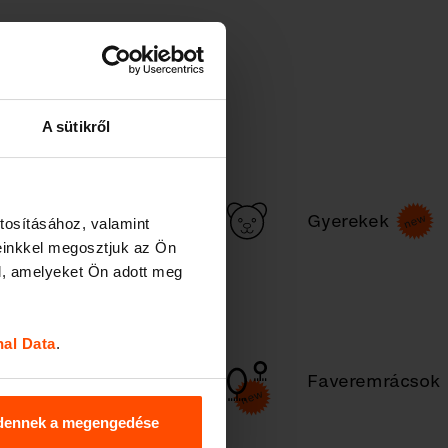
A sütikről
Köztéri
Gyerekek
tosításához, valamint
k
hamutartó
einkkel megosztjuk az Ön
l, amelyeket Ön adott meg
nal Data
.
Kerékpártárolók
Faveremrácsok
/ roller
támaszok
dennek a megengedése