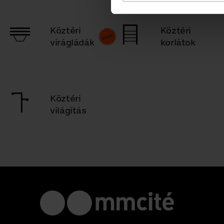
Köztéri
Köztéri
virágládák
korlátok
Köztéri
világítás