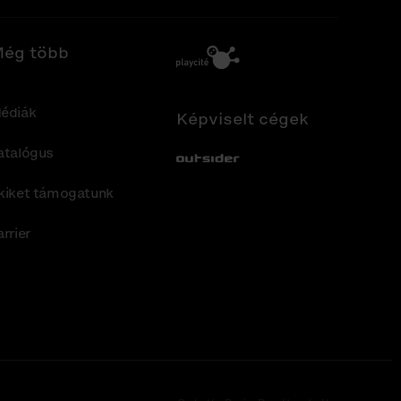
ég több
édiák
Képviselt cégek
atalógus
Out-Sider
kiket támogatunk
arrier