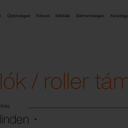
k
Újdonságok
Rólunk
Médiák
Elérhetőségek
Katalógu
lók / roller t
ítés
inden