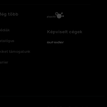
ég több
édiák
Képviselt cégek
atalógus
Out-Sider
kiket támogatunk
arrier