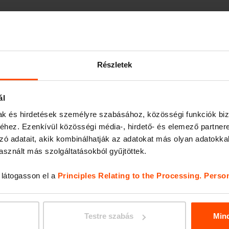
Részletek
ál
Köztéri
Utasvárók
mak és hirdetések személyre szabásához, közösségi funkciók biz
hulladékgyűjtő
hez. Ezenkívül közösségi média-, hirdető- és elemező partner
zó adatait, akik kombinálhatják az adatokat más olyan adatokka
sznált más szolgáltatásokból gyűjtöttek.
, látogasson el a
Principles Relating to the Processing. Perso
Fedett
Köztéri asztal
kerékpártárolók
Testre szabás
Min