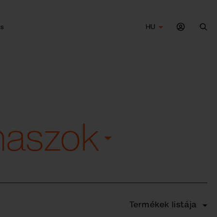
s
HU
Ker
ámaszok
Termékek listája