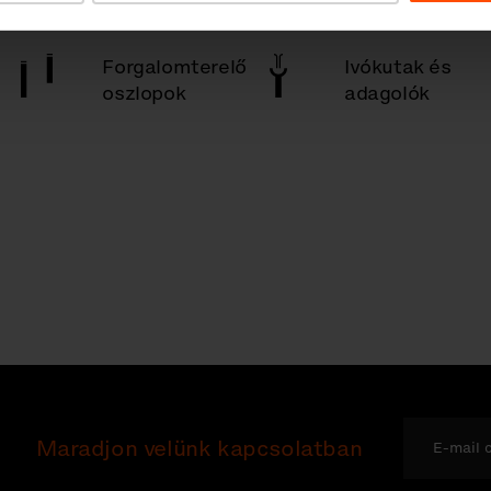
Forgalomterelő
Ivókutak és
oszlopok
adagolók
Maradjon velünk kapcsolatban