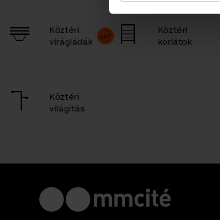
Köztéri
Köztéri
virágládák
korlátok
Köztéri
világítás