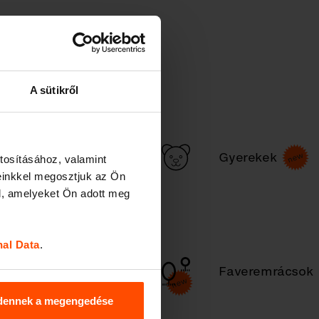
A sütikről
Köztéri
Gyerekek
tosításához, valamint
k
hamutartó
einkkel megosztjuk az Ön
l, amelyeket Ön adott meg
nal Data
.
Kerékpártárolók
Faveremrácsok
/ roller
támaszok
dennek a megengedése