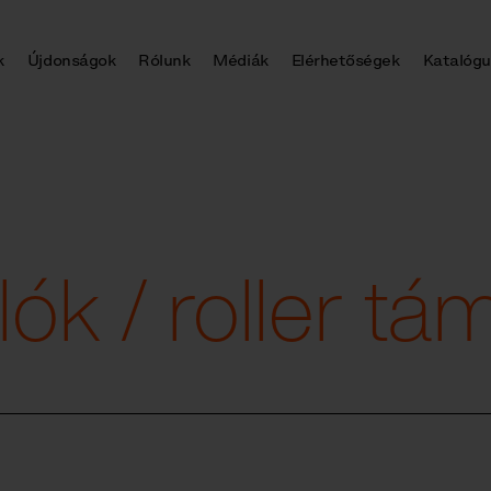
k
Újdonságok
Rólunk
Médiák
Elérhetőségek
Katalógu
lók / roller t