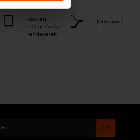
Köztéri
Térelemek
információs
rendszerek
Küldés