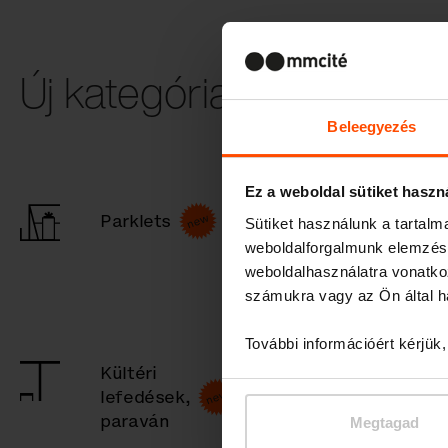
Új kategória választása
Beleegyezés
Ez a weboldal sütiket haszn
Köztéri
Parklets
Sütiket használunk a tartal
padok
weboldalforgalmunk elemzésé
és
weboldalhasználatra vonatko
ülőkék
számukra vagy az Ön által ha
További információért kérjük
Kültéri
Fedett
lefedések,
dohányzóhely
paraván
Megtagad