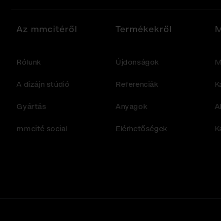
Az mmcitéről
Termékekről
M
Rólunk
Újdonságok
M
A dizájn stúdió
Referenciák
K
Gyártás
Anyagok
A
mmcité social
Elérhetőségek
K