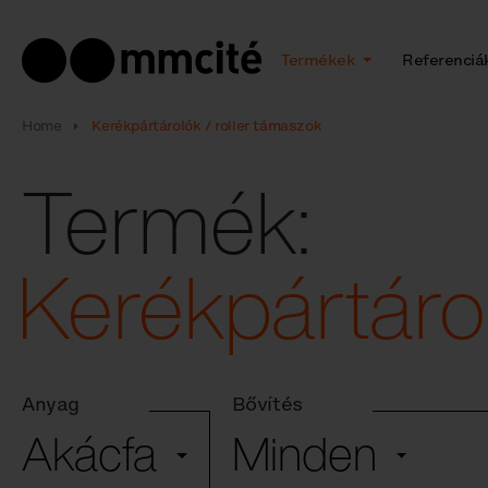
Termékek
Referenciá
Home
Kerékpártárolók / roller támaszok
Termék:
Kerékpártáro
Anyag
Bővítés
Akácfa
Minden