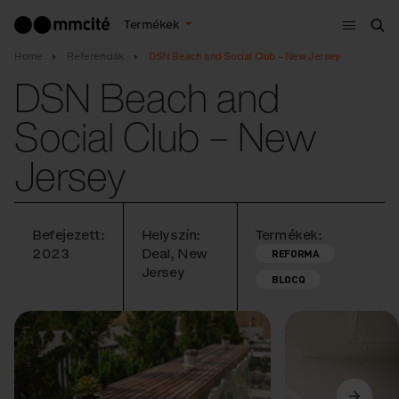
Menü
Termékek
Ker
Home
Referenciák
DSN Beach and Social Club – New Jersey
DSN Beach and
Social Club – New
Jersey
Befejezett:
Helyszín:
Termékek:
2023
Deal, New
REFORMA
Jersey
BLOCQ