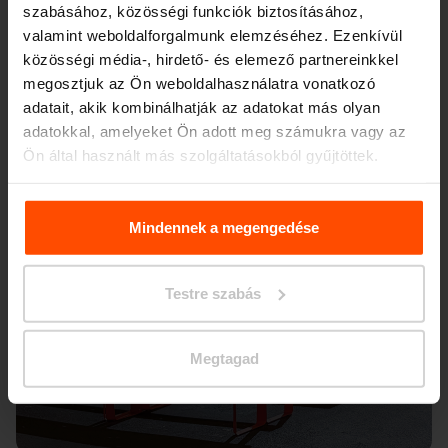
szabásához, közösségi funkciók biztosításához,
valamint weboldalforgalmunk elemzéséhez. Ezenkívül
közösségi média-, hirdető- és elemező partnereinkkel
megosztjuk az Ön weboldalhasználatra vonatkozó
adatait, akik kombinálhatják az adatokat más olyan
adatokkal, amelyeket Ön adott meg számukra vagy az
Ön által használt más szolgáltatásokból gyűjtöttek.
További információért kérjük, látogasson el a
Principles
Relating to the Processing. Personal Data
.
Mindennek a megengedése
Testre szabás
Megtagad