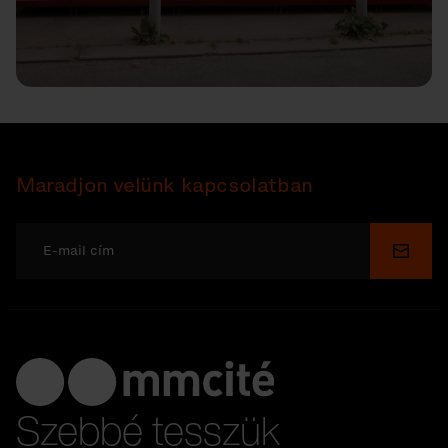
Maradjon velünk kapcsolatban
Küldé
Szebbé tesszük