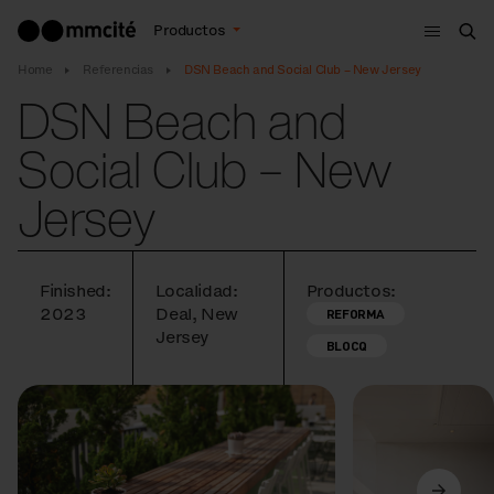
Menú
Productos
Bus
Home
Referencias
DSN Beach and Social Club – New Jersey
DSN Beach and
Social Club – New
Jersey
Finished:
Localidad:
Productos:
2023
Deal, New
REFORMA
Jersey
BLOCQ